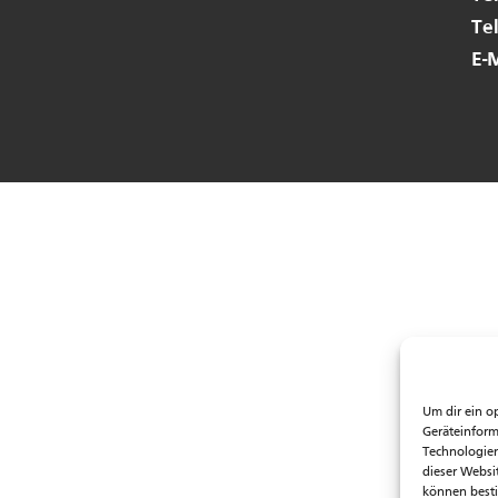
Te
E-
Um dir ein o
Geräteinform
Technologien
dieser Websi
können best