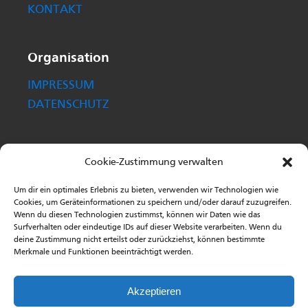
KONTAKT
Organisation
IMPRESSUM
DATENSCHUTZ
Kontakt
Cookie-Zustimmung verwalten
Rochus Zaruba
Um dir ein optimales Erlebnis zu bieten, verwenden wir Technologien wie
Dipl.-oec., Steuerberater
Cookies, um Geräteinformationen zu speichern und/oder darauf zuzugreifen.
Wenn du diesen Technologien zustimmst, können wir Daten wie das
Surfverhalten oder eindeutige IDs auf dieser Website verarbeiten. Wenn du
Antoinettenstraße 37
deine Zustimmung nicht erteilst oder zurückziehst, können bestimmte
06844 Dessau-Roßlau
Merkmale und Funktionen beeinträchtigt werden.
Telefon:
0340 26008 - 0
Akzeptieren
Telefax:
0340 26008 - 27